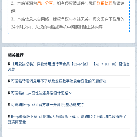
2、本站资源为
用户分享
，如有侵权请邮件与我们
联系处理
敬请谅
解！
3、本站信息来自网络，版权争议与本站无关。您必须在下载后的
24小时之内，从您的电脑或手机中彻底删除上述内容
相关推荐
【可爱猫必装】微软常用运行库合集【32+64位】_【xp_7_8.1_10】易语言
必装
可爱猫转发消息用不了以及发送数字消息会变化的问题解决
可爱猫iHttp-高性能服务端设计思路～
可爱猫|http-sdk|官方唯一开源|完整功能支持
iHttp最新版下载-可爱猫4.6.5修复版下载-可爱猫5.2.7下载-均包含插件了-
蓝凑阿里盘