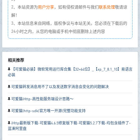
2、本站资源为
用户分享
，如有侵权请邮件与我们
联系处理
敬请谅
解！
3、本站信息来自网络，版权争议与本站无关。您必须在下载后的
24小时之内，从您的电脑或手机中彻底删除上述内容
相关推荐
【可爱猫必装】微软常用运行库合集【32+64位】_【xp_7_8.1_10】易语言
必装
可爱猫转发消息用不了以及发送数字消息会变化的问题解决
可爱猫iHttp-高性能服务端设计思路～
可爱猫|http-sdk|官方唯一开源|完整功能支持
iHttp最新版下载-可爱猫4.6.5修复版下载-可爱猫5.2.7下载-均包含插件了-
蓝凑阿里盘