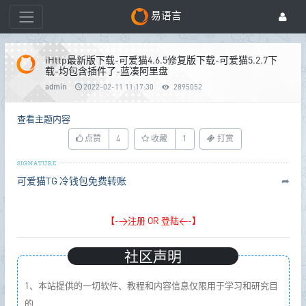
易语言
iHttp最新版下载-可爱猫4.6.5修复版下载-可爱猫5.2.7下
载-均包含插件了-蓝凑阿里盘
admin
2022-02-11 11:17:30
2895052
查看主题内容
点赞
4
收藏
1
打赏
可爱猫TG
冷钱包免费转账
➦
【->注册 OR 登陆<-】
社区声明
1、本站提供的一切软件、教程和内容信息仅限用于学习和研究目
的