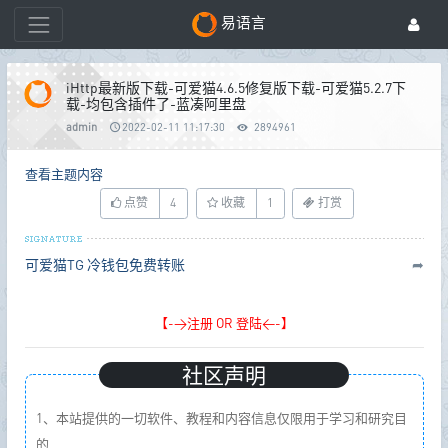
易语言
iHttp最新版下载-可爱猫4.6.5修复版下载-可爱猫5.2.7下
载-均包含插件了-蓝凑阿里盘
admin
2022-02-11 11:17:30
2894961
查看主题内容
点赞
4
收藏
1
打赏
可爱猫TG
冷钱包免费转账
➦
【->注册 OR 登陆<-】
社区声明
1、本站提供的一切软件、教程和内容信息仅限用于学习和研究目
的