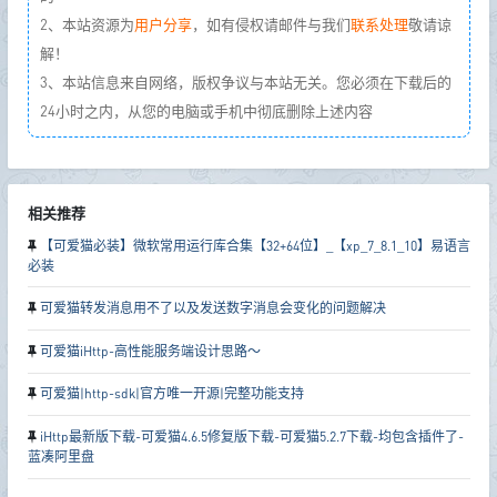
2、本站资源为
用户分享
，如有侵权请邮件与我们
联系处理
敬请谅
解！
3、本站信息来自网络，版权争议与本站无关。您必须在下载后的
24小时之内，从您的电脑或手机中彻底删除上述内容
相关推荐
【可爱猫必装】微软常用运行库合集【32+64位】_【xp_7_8.1_10】易语言
必装
可爱猫转发消息用不了以及发送数字消息会变化的问题解决
可爱猫iHttp-高性能服务端设计思路～
可爱猫|http-sdk|官方唯一开源|完整功能支持
iHttp最新版下载-可爱猫4.6.5修复版下载-可爱猫5.2.7下载-均包含插件了-
蓝凑阿里盘