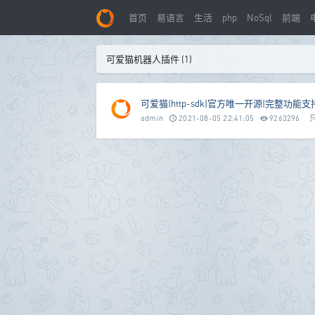
首页
易语言
生活
php
NoSql
前端
可爱猫机器人插件 (1)
可爱猫|http-sdk|官方唯一开源|完整功能支
admin
2021-08-05 22:41:05
9263296