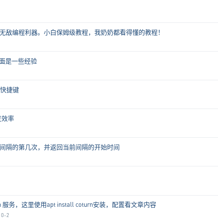
g Claude)，无敌编程利器。小白保姆级教程，我奶奶都看得懂的教程！
下面是一些经验
m快捷键
开发效率
间隔的第几次，并返回当前间隔的开始时间
n 服务，这里使用apt install coturn安装，配置看文章内容
10-2