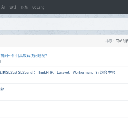
电脑
设计
职场
GoLang
排序：
回帖时
会提问～如何高效解决问题呢？
前
st $b25end)：ThinkPHP、Laravel、Workerman、Yii 均会中招
教程