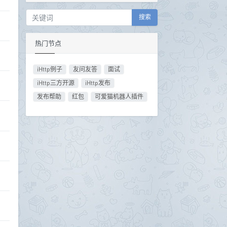
搜索
热门节点
iHttp例子
友问友答
面试
iHttp三方开源
iHttp发布
发布帮助
红包
可爱猫机器人插件