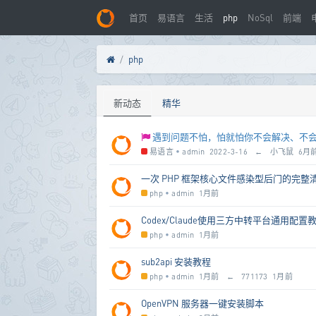
首页
易语言
生活
php
NoSql
前端
php
新动态
精华
遇到问题不怕，怕就怕你不会解决、不
易语言
•
admin
2022-3-16
←
小飞鼠
6月
一次 PHP 框架核心文件感染型后门的完整清理($b25
php
•
admin
1月前
Codex/Claude使用三方中转平台通用配置
php
•
admin
1月前
sub2api 安装教程
php
•
admin
1月前
←
771173
1月前
OpenVPN 服务器一键安装脚本