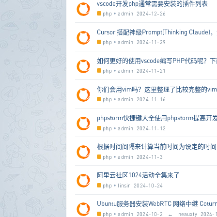
vscode开发php通常需要安装的插件列表
php
•
admin
2024-12-26
Cursor 搭配神级Prompt(Thinkin
php
•
admin
2024-11-29
如何更好的使用vscode编写PHP代码呢？
php
•
admin
2024-11-21
你们会用vim吗？这里整理了比较完整的vi
php
•
admin
2024-11-16
phpstorm快捷键大全使用phpstorm提高
php
•
admin
2024-11-12
根据时间间隔来计算当前时间为设定的时间
php
•
admin
2024-11-3
阿里云社区1024活动全集来了
php
•
linsir
2024-10-24
Ubuntu服务器安装WebRTC 网络中继 Cotur
php
•
admin
2024-10-2
←
neauxty
2024-