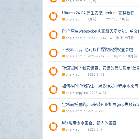
php
•
admin
3月前
Ubuntu 24.04 原生安装 Jenkins 完整教程
php
•
admin
4月前
←
771173
4月前
PHP 原生websocket实现聊天室功能，
php
•
admin
2023-10-16
←
搁浅
9月前
不交300元，也可以白嫖微信授权登录啦！
php
•
admin
2023-2-19
←
fsy111
10月前
禅道官网下载安装包，安装到最后提示“还没有
php
•
admin
2025-5-18
如何在PHP代码让一对多转发小程序本来
php
•
xhpycco
2025-4-24
宝塔面板里的php安装PHP扩展gmp失败解
php
•
admin
2025-3-13
k8s常用命令集合，新人的福音
php
•
admin
2025-2-4