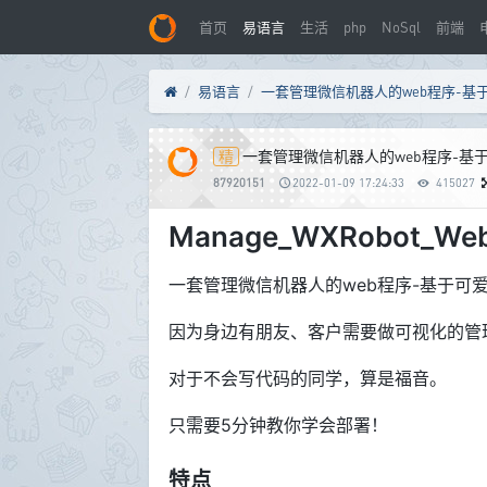
首页
易语言
生活
php
NoSql
前端
易语言
一套管理微信机器人的web程序-基于可爱
一套管理微信机器人的web程序-基于可爱
87920151
2022-01-09 17:24:33
415027
Manage_WXRobot_We
一套管理微信机器人的web程序-基于
可
因为身边有朋友、客户需要做可视化的管理微
对于不会写代码的同学，算是福音。
只需要5分钟教你学会部署！
特点