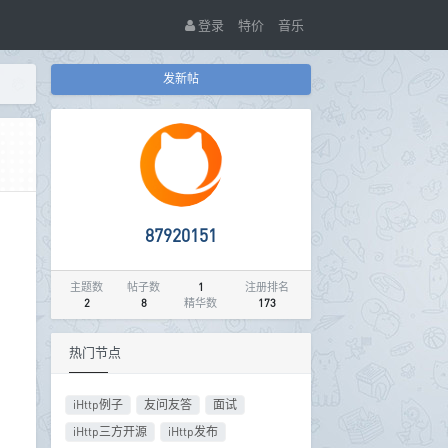
登录
特价
音乐
发新帖
87920151
主题数
帖子数
1
注册排名
2
8
精华数
173
热门节点
iHttp例子
友问友答
面试
iHttp三方开源
iHttp发布