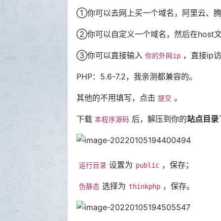
①你可以去网上买一个域名，阿里云、腾讯
②你可以自定义一个域名，然后在host
③你可以直接输入
，直接ip
你的外网ip
PHP：5.6-7.2，我亲测都兼容的。
其他的不用填写，点击
。
提交
下载
后，解压到你的
站点目录
本程序源码
设置为
，保存；
运行目录
public
选择为
，保存。
伪静态
thinkphp