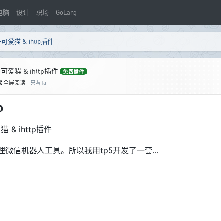
电脑
设计
职场
GoLang
猫 & ihttp插件
猫 & ihttp插件
免费插件
全屏阅读
只看Ta
b
爱猫
&
ihttp插件
信机器人工具。所以我用tp5开发了一套...