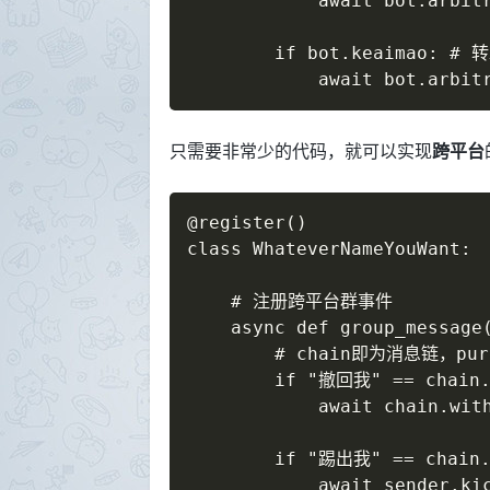
            await bot.arbitr
        if bot.keaimao: #
            await bot.arbit
只需要非常少的代码，就可以实现
跨平台
@register()

class WhateverNameYouWant:

    # 注册跨平台群事件

    async def group_message(
        # chain即为消息链，
        if "撤回我" == chain.p
            await chain.
        if "踢出我" == chain.p
            await sender.