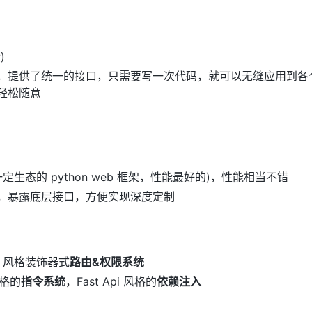
)
，提供了统一的接口，只需要写一次代码，就可以无缝应用到各
轻松随意
定生态的 python web 框架，
性能最好的
)，性能相当不错
，暴露底层接口，方便实现深度定制
sk 风格装饰器式
路由&权限系统
风格的
指令系统
，Fast Api 风格的
依赖注入