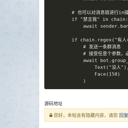
        # 也可以对消息链进行in操作
        if "禁言我" in chain:
            await sender.
        if chain.regex("有
            # 发送一条群消息

            # 接受任意个参数，
            await bot.group_
                Text("没人"),
                Face(150)

            )
源码地址
您好，本帖含有隐藏内容，请您
回