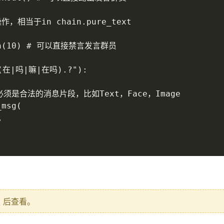
，相当于in chain.pure_text



ban(10) # 可以直接禁言发言群员

人(在|吗|嘛|在吗).?"):

必须是合法的消息片段，比如Text，Face，Image

msg(



复
后查看。