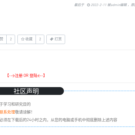
最后于
2022-2-11 被admin编辑 ，
赞
2
收藏
2
打赏
【->注册 OR 登陆<-】
社区声明
于学习和研究目的
联系处理
敬请谅解！
必须在下载后的24小时之内，从您的电脑或手机中彻底删除上述内容