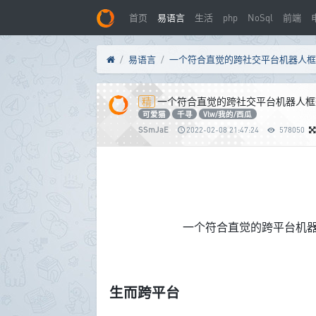
首页
易语言
生活
php
NoSql
前端
易语言
一个符合直觉的跨社交平台机器人框架
可爱猫
千寻
Vlw/我的/西瓜
SSmJaE
2022-02-08 21:47:24
578050
一个符合直觉的跨平台机器
生而跨平台