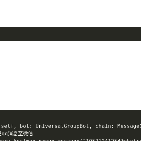
self, bot: UniversalGroupBot, chain: MessageC
转发qq消息至微信
