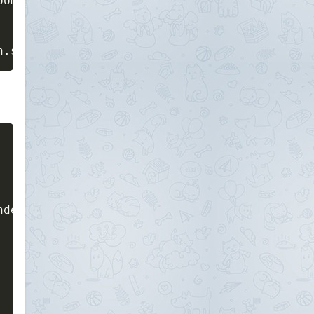
om", *chain.segments)

n.segments)
der: Sender):
