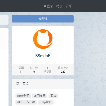
登录
特价
音乐
发新帖
SSmJaE
主题数
帖子数
1
注册排名
1
0
精华数
220
热门节点
iHttp例子
友问友答
面试
iHttp三方开源
iHttp发布