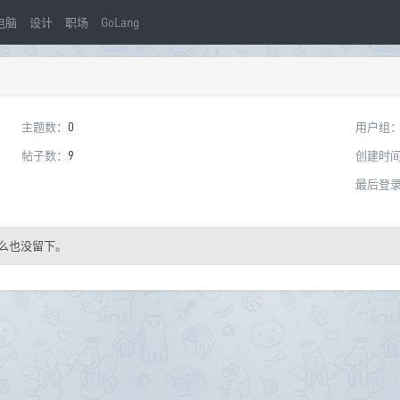
电脑
设计
职场
GoLang
主题数：
0
用户组
帖子数：
9
创建时
最后登
么也没留下。