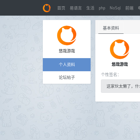
首页
易语言
生活
php
NoSql
前端
基本资料
悠哉游哉
悠哉游哉
个人资料
个性签名：
论坛帖子
这家伙太懒了，什