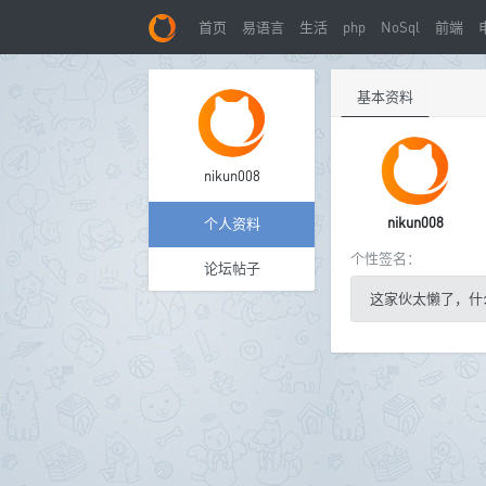
首页
易语言
生活
php
NoSql
前端
基本资料
nikun008
nikun008
个人资料
个性签名：
论坛帖子
这家伙太懒了，什