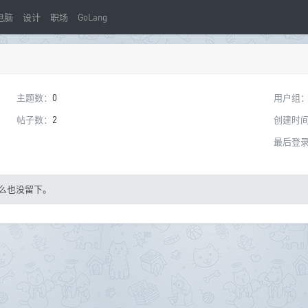
电脑
设计
职场
GoLang
主题数：
0
用户组
帖子数：
2
创建时
最后登
么也没留下。