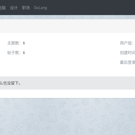
电脑
设计
职场
GoLang
主题数：
6
用户组
帖子数：
6
创建时
最后登
么也没留下。