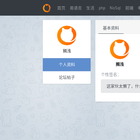
首页
易语言
生活
php
NoSql
前端
基本资料
搁浅
搁浅
个人资料
个性签名：
论坛帖子
这家伙太懒了，什