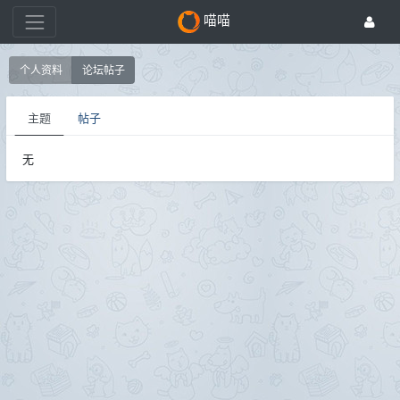
喵喵
个人资料
论坛帖子
主题
帖子
无