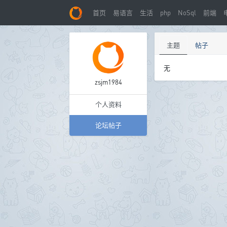
首页
易语言
生活
php
NoSql
前端
主题
帖子
无
zsjm1984
个人资料
论坛帖子