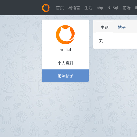
首页
易语言
生活
php
NoSql
前端
主题
帖子
无
hxidkd
个人资料
论坛帖子