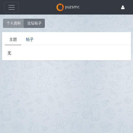
yuzsmc
个人资料
论坛帖子
主题
帖子
无