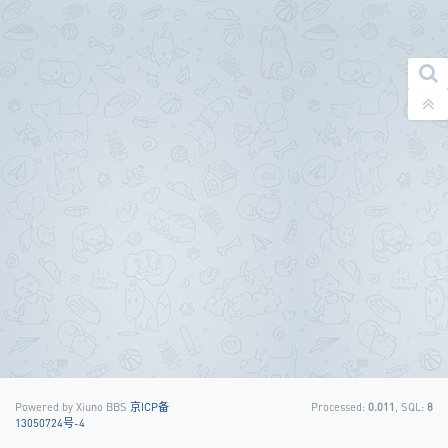
Powered by Xiuno BBS
京ICP备
Processed:
0.011
, SQL:
8
13050724号-4