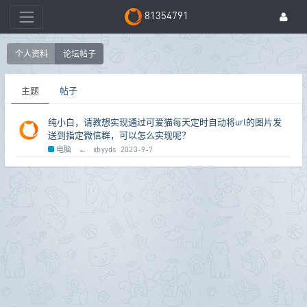
81354791
个人资料
论坛帖子
主题
帖子
纯小白，请教想实现通过可爱猫每天定时自动将url的图片发
送到指定微信群，可以怎么实现呢？
电脑
←
xbyyds
2023-9-7