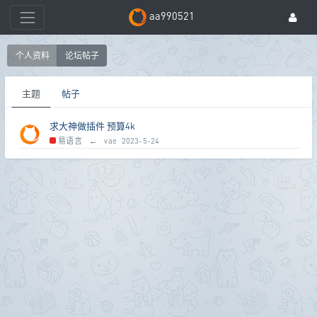
aa990521
个人资料
论坛帖子
主题
帖子
求大神做插件 预算4k
易语言
←
vae
2023-5-24