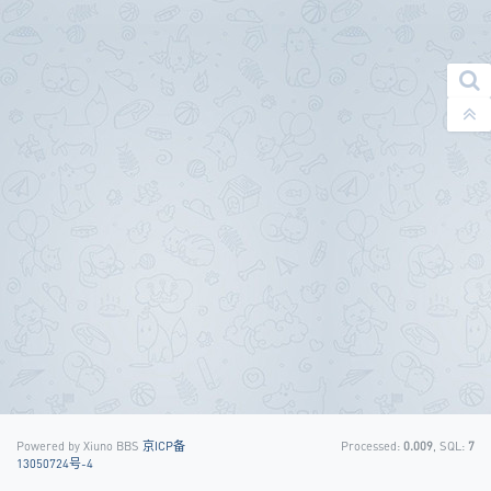
Powered by Xiuno BBS
京ICP备
Processed:
0.009
, SQL:
7
13050724号-4