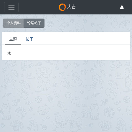
大吉
个人资料
论坛帖子
主题
帖子
无