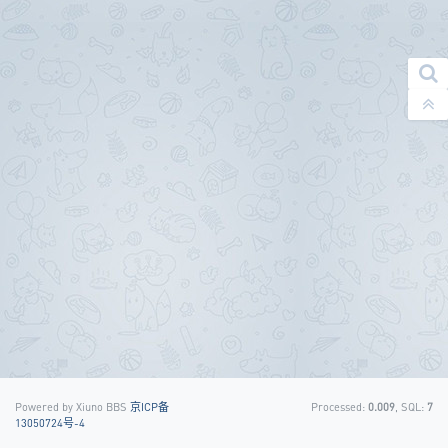
Powered by Xiuno BBS
京ICP备
Processed:
0.009
, SQL:
7
13050724号-4