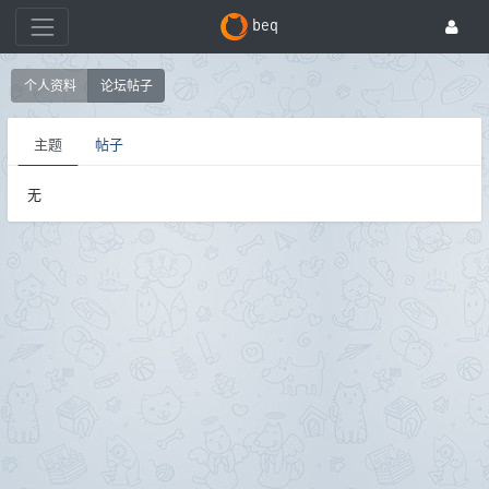
beq
个人资料
论坛帖子
主题
帖子
无