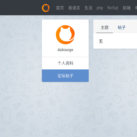
首页
易语言
生活
php
NoSql
前端
主题
帖子
无
dabiaoge
个人资料
论坛帖子