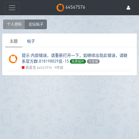
64567576
个人资料
论坛帖子
主题
帖子
提示 内部错误，请重新打开一下，如继续出现此错误，请联
系官方群:818198829反-15
免费插件
可爱猫
易语言
64567576
9月前