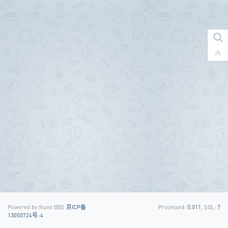
Powered by Xiuno BBS
京ICP备
Processed:
0.011
, SQL:
7
13050724号-4