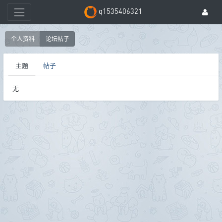
q1535406321
个人资料
论坛帖子
主题
帖子
无