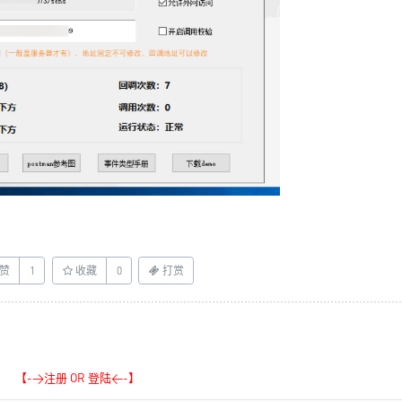
赞
1
收藏
0
打赏
【->注册 OR 登陆<-】