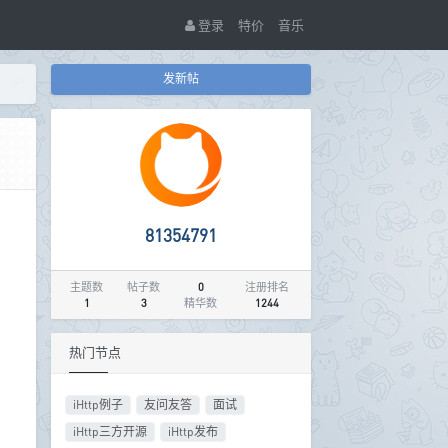
登录
特价
音乐
发新帖
81354791
主题数
帖子数
0
注册排名
1
3
精华数
1244
热门节点
iHttp例子
友问友答
面试
iHttp三方开源
iHttp发布