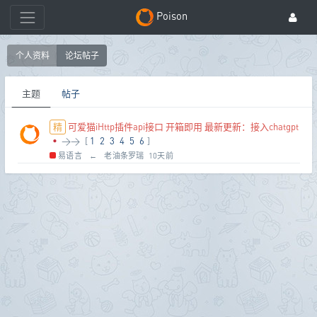
Poison
个人资料
论坛帖子
主题
帖子
可爱猫iHttp插件api接口 开箱即用 最新更新：接入chatgpt
•
>>
[
1
2
3
4
5
6
]
易语言
←
老油条罗瑞
10天前