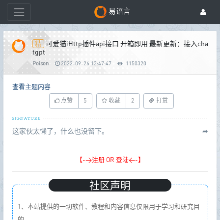
易语言
可爱猫iHttp插件api接口 开箱即用 最新更新：接入cha
tgpt
Poison
2022-09-26 13:47:47
1150320
查看主题内容
点赞
5
收藏
2
打赏
这家伙太懒了，什么也没留下。
➦
【->注册 OR 登陆<-】
社区声明
1、本站提供的一切软件、教程和内容信息仅限用于学习和研究目
的