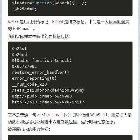
$l0ader
=
function
(
$check
)
{
.
.
.
}
;
;
$b25ed
=
0
;
是后门开始标记，
是结束标记，中间是一大段高度混淆
b25st
b25ed
的 PHP loader。
我们实际样本中解出的强特征包括：
$b25st

$b25ed

$l0ader=function($check)

0x6578706c

restore_error_handler()

error_reporting(0)

__run_code_x20

/sess_zziudbrorkdadhip90v9jmj

udp://pudp.crmeb.pw:9988

http://p30.crmeb.pw/v20/init?
它不是普通一句
那种低级 WebShell，而是把大量
eval($_POST [x])
函数名和远程地址藏进十六进制数组里，运行时再动态还原。
被还原出来的能力包括：