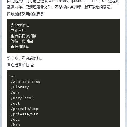
因为这类后门可能已经被 Workerman、queue、php-fpm、CLI 进程加
载进内存。只清理磁盘文件，不杀掉内存进程，就可能继续复发。
所以最终采用的流程是：
先全盘清理

立即重启

重启后再次扫描

等待一段时间

再扫描确认
第七步，重启后复扫。
重启后重新扫描：
～

/Applications

/Library

/usr

/usr/local

/opt

/private/tmp

/private/var

/etc

/bin
