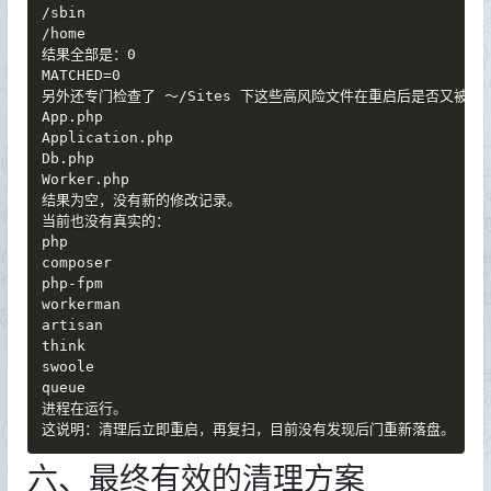
/sbin

/home

结果全部是：0

MATCHED=0

另外还专门检查了 ～/Sites 下这些高风险文件在重启后是否又被写入
App.php

Application.php

Db.php

Worker.php

结果为空，没有新的修改记录。

当前也没有真实的：

php

composer

php-fpm

workerman

artisan

think

swoole

queue

进程在运行。

这说明：清理后立即重启，再复扫，目前没有发现后门重新落盘。
六、最终有效的清理方案