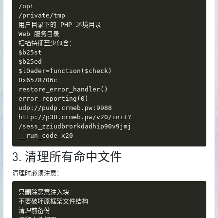
/opt

/private/tmp

用户目录下的 PHP 环境目录

Web 服务目录

扫描特征至少包含：

$b25st

$b25ed

$l0ader=function($check)

0x6578706c

restore_error_handler()

error_reporting(0)

udp://pudp.crmeb.pw:9988

http://p30.crmeb.pw/v20/init?

/sess_zziudbrorkdadhip90v9jmj

__run_code_x20
3. 清理所有命中文件
清理时必须注意：
只删除恶意注入块

不要破坏原框架文件结构

清理前备份
