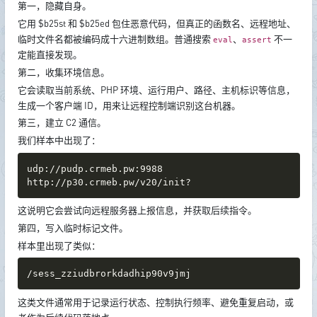
第一，隐藏自身。
它用 $b25st 和 $b25ed 包住恶意代码，但真正的函数名、远程地址、
临时文件名都被编码成十六进制数组。普通搜索
、
不一
eval
assert
定能直接发现。
第二，收集环境信息。
它会读取当前系统、PHP 环境、运行用户、路径、主机标识等信息，
生成一个客户端 ID，用来让远程控制端识别这台机器。
第三，建立 C2 通信。
我们样本中出现了：
udp://pudp.crmeb.pw:9988

http://p30.crmeb.pw/v20/init?
这说明它会尝试向远程服务器上报信息，并获取后续指令。
第四，写入临时标记文件。
样本里出现了类似：
/sess_zziudbrorkdadhip90v9jmj
这类文件通常用于记录运行状态、控制执行频率、避免重复启动，或