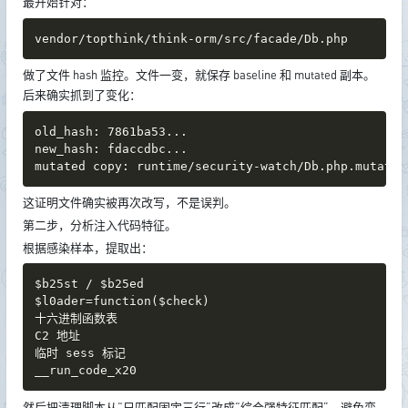
最开始针对：
vendor/topthink/think-orm/src/facade/Db.php
做了文件 hash 监控。文件一变，就保存 baseline 和 mutated 副本。
后来确实抓到了变化：
old_hash: 7861ba53...

new_hash: fdaccdbc...

mutated copy: runtime/security-watch/Db.php.mutated
这证明文件确实被再次改写，不是误判。
第二步，分析注入代码特征。
根据感染样本，提取出：
$b25st / $b25ed

$l0ader=function($check)

十六进制函数表

C2 地址

临时 sess 标记

__run_code_x20
然后把清理脚本从“只匹配固定三行”改成“综合强特征匹配”，避免变