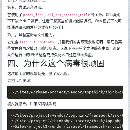
者作为后续代码落地点。
第五，尝试后台驻留。
它使用了
、
等函数。CLI 模式
pcntl_fork
cli_set_process_title
下可能 fork 子进程，让后门脱离当前请求继续运行。Web 模式下也可
能通过请求触发后继续在后台回连。
第六，具备重新写文件能力。
它包含
，并且我们的实际现象也证明：清理后某
file_put_contents
些文件会再次被改回感染状态。这说明不是单个文件静态中毒，而是
某个运行中的 PHP 进程或持久化入口还在继续落盘。
四、为什么这个病毒很顽固
这次最明显的现象就是：删了又出现。
最初我们发现：
～/Sites/workman-project/vendor/topthink/think-orm/
被反复修改。后来又陆续发现：
～/Sites/project1/vendor/topthink/framework/src/thin
～/Sites/project2/thinkphp/library/think/App.php

～Sites/project3/vendor/laravel/framework/src/Illum