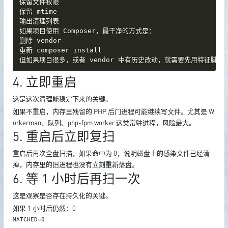
保留文件权限

保留 mtime

输出清理列表

如果项目使用 Composer，最干净的方式是：

删除 vendor

重新 composer install

但如果项目很多，或者 vendor 中有历史改动，就需要先用特征脚
4. 立即重启
这是这次清理能稳定下来的关键。
如果不重启，内存里残留的 PHP 后门进程可能继续写文件。尤其是 W
orkerman、队列、php-fpm worker 这类常驻进程，风险最大。
5. 重启后立即复扫
重启后再次全盘扫描，如果命中为 0，说明磁盘上的感染文件已经清
掉，内存里的旧进程也没有立刻重新落盘。
6. 等 1 小时后再扫一次
这是观察是否存在持久化的关键。
如果 1 小时后仍然：0
MATCHED=0