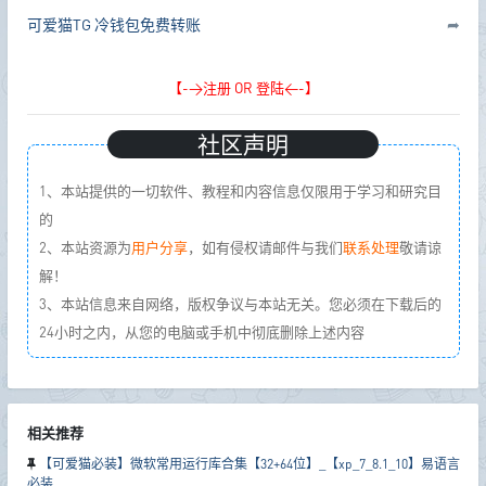
可爱猫TG
冷钱包免费转账
➦
【->注册 OR 登陆<-】
社区声明
1、本站提供的一切软件、教程和内容信息仅限用于学习和研究目
的
2、本站资源为
用户分享
，如有侵权请邮件与我们
联系处理
敬请谅
解！
3、本站信息来自网络，版权争议与本站无关。您必须在下载后的
24小时之内，从您的电脑或手机中彻底删除上述内容
相关推荐
【可爱猫必装】微软常用运行库合集【32+64位】_【xp_7_8.1_10】易语言
必装