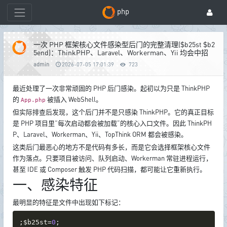
php
一次 PHP 框架核心文件感染型后门的完整清理($b25st $b2
5end)：ThinkPHP、Laravel、Workerman、Yii 均会中招
admin
2026-07-05 17:01:39
723
最近
处理
了
一次
非常
顽固
的
PHP
后门
感染。
起初
以为
只是
ThinkPHP
的
被
插入
WebShell。
App.php
但
实际
排
查
后
发现，
这个
后门
并不
是
只
感染
ThinkPHP。
它的
真正
目标
是
PHP
项目
里“
每次
启动
都会
被
加
载”
的
核心
入口
文件。
因此
ThinkPH
P、
Laravel、
Workerman、
Yii、
TopThink
ORM
都会
被
感染。
这类
后门
最
恶心
的
地方
不是
代码
有
多
长，
而是
它
会
选择
框架
核心
文件
作为
落
点。
只要
项目
被
访问、
队列
启动、
Workerman
常驻
进程
运行，
甚至
IDE
或
Composer
触发
PHP
代码
扫描，
都
可能
让
它
重新
执行。
一、感染特征
最明显的特征是文件中出现如下标记：
;
$b25st
=
0
;