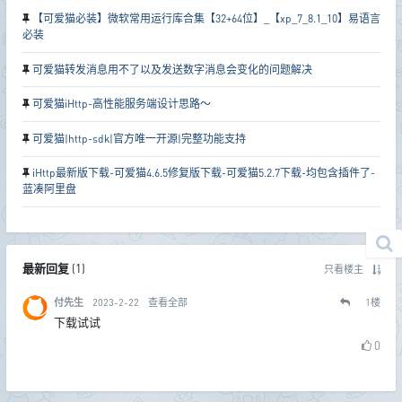
【可爱猫必装】微软常用运行库合集【32+64位】_【xp_7_8.1_10】易语言
必装
可爱猫转发消息用不了以及发送数字消息会变化的问题解决
可爱猫iHttp-高性能服务端设计思路～
可爱猫|http-sdk|官方唯一开源|完整功能支持
iHttp最新版下载-可爱猫4.6.5修复版下载-可爱猫5.2.7下载-均包含插件了-
蓝凑阿里盘
最新回复
(
1
)
只看楼主
付先生
2023-2-22
查看全部
1
楼
下载试试
0