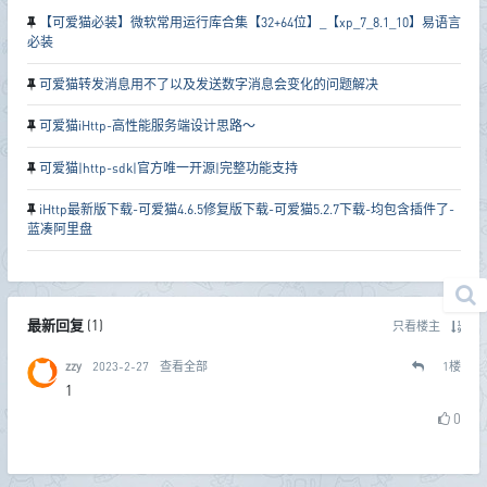
【可爱猫必装】微软常用运行库合集【32+64位】_【xp_7_8.1_10】易语言
必装
可爱猫转发消息用不了以及发送数字消息会变化的问题解决
可爱猫iHttp-高性能服务端设计思路～
可爱猫|http-sdk|官方唯一开源|完整功能支持
iHttp最新版下载-可爱猫4.6.5修复版下载-可爱猫5.2.7下载-均包含插件了-
蓝凑阿里盘
最新回复
(
1
)
只看楼主
zzy
2023-2-27
查看全部
1
楼
1
0