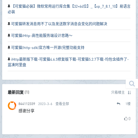
【可爱猫必装】微软常用运行库合集【32+64位】_【xp_7_8.1_10】易语言
必装
可爱猫转发消息用不了以及发送数字消息会变化的问题解决
可爱猫iHttp-高性能服务端设计思路～
可爱猫|http-sdk|官方唯一开源|完整功能支持
iHttp最新版下载-可爱猫4.6.5修复版下载-可爱猫5.2.7下载-均包含插件了-
蓝凑阿里盘
最新回复
(
1
)
只看楼主
844112339
2023-3-6
查看全部
1
楼
感谢分享
0