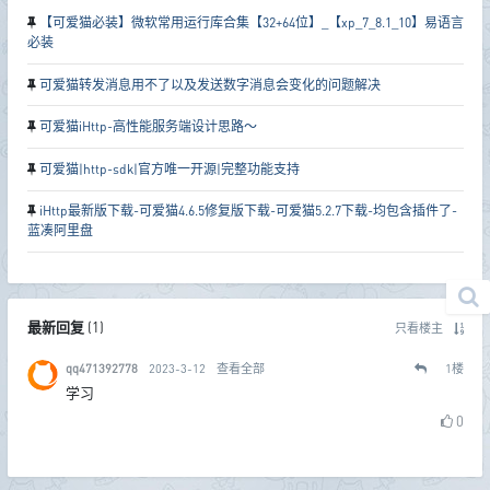
【可爱猫必装】微软常用运行库合集【32+64位】_【xp_7_8.1_10】易语言
必装
可爱猫转发消息用不了以及发送数字消息会变化的问题解决
可爱猫iHttp-高性能服务端设计思路～
可爱猫|http-sdk|官方唯一开源|完整功能支持
iHttp最新版下载-可爱猫4.6.5修复版下载-可爱猫5.2.7下载-均包含插件了-
蓝凑阿里盘
最新回复
(
1
)
只看楼主
qq471392778
2023-3-12
查看全部
1
楼
学习
0