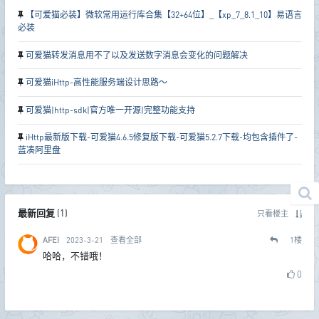
【可爱猫必装】微软常用运行库合集【32+64位】_【xp_7_8.1_10】易语言
必装
可爱猫转发消息用不了以及发送数字消息会变化的问题解决
可爱猫iHttp-高性能服务端设计思路～
可爱猫|http-sdk|官方唯一开源|完整功能支持
iHttp最新版下载-可爱猫4.6.5修复版下载-可爱猫5.2.7下载-均包含插件了-
蓝凑阿里盘
最新回复
(
1
)
只看楼主
AFEI
2023-3-21
查看全部
1
楼
哈哈，不错哦！
0