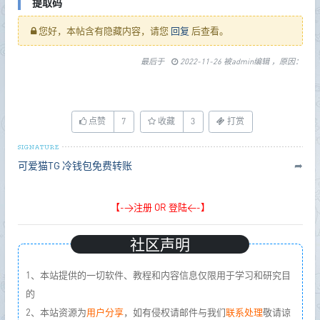
提取码
您好，本帖含有隐藏内容，请您
回复
后查看。
最后于
2022-11-26 被admin编辑 ，原因：
点赞
7
收藏
3
打赏
可爱猫TG
冷钱包免费转账
➦
【->注册 OR 登陆<-】
社区声明
1、本站提供的一切软件、教程和内容信息仅限用于学习和研究目
的
2、本站资源为
用户分享
，如有侵权请邮件与我们
联系处理
敬请谅