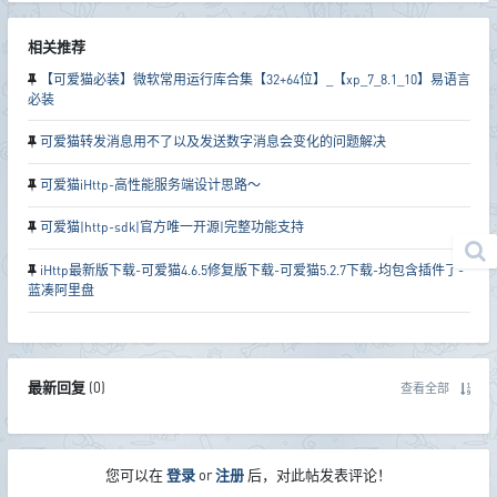
相关推荐
【可爱猫必装】微软常用运行库合集【32+64位】_【xp_7_8.1_10】易语言
必装
可爱猫转发消息用不了以及发送数字消息会变化的问题解决
可爱猫iHttp-高性能服务端设计思路～
可爱猫|http-sdk|官方唯一开源|完整功能支持
iHttp最新版下载-可爱猫4.6.5修复版下载-可爱猫5.2.7下载-均包含插件了-
蓝凑阿里盘
最新回复
(
0
)
查看全部
您可以在
登录
or
注册
后，对此帖发表评论！