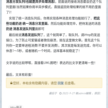
消息分发队列(也就是异步处理消息)
，前面说的接收消息都会扔这个队
列里面(当然如果你用半异步模式，直接返回处理结果的就不用扔里面
了)！
实现了统一消息队列后，你再实现各种消息处理功能就行了，
把这
些功能扔进 统一消息分发里面
。然后功能处理完毕，把待发送的消息
扔进 消息发送队列里
面即可
最后就说
消息发送队列
了，这个就简单了，取队列，调iHttp的发送
接口，为了防止可爱猫或者微信崩溃，就在这里做文章。首先这个队
列你一定要单进程消费(不要并发消费)，其次就是每发送完成，你可以
休息1～5秒，或者随机一个时间，这样基本就稳定了！
文字说的比较啰嗦，直接看UML图吧！表达的比文字更清晰一些！
最后，文末有彩蛋！
您好，本帖含有隐藏内容，请您
回复
后查看。
最后于
2022-9-27 被admin编辑 ，原因：
iHttp例子