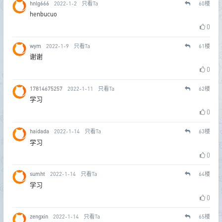
hnlg666
2022-1-2
只看Ta
60
楼
henbucuo
0
wym
2022-1-9
只看Ta
61
楼
谢谢
0
17814675257
2022-1-11
只看Ta
62
楼
学习
0
haidada
2022-1-14
只看Ta
63
楼
学习
0
sumht
2022-1-14
只看Ta
64
楼
学习
0
zengxin
2022-1-14
只看Ta
65
楼