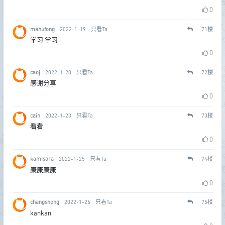
0
mahufong
2022-1-19
只看Ta
71
楼
学习 学习
0
caoj
2022-1-20
只看Ta
72
楼
感谢分享
0
cain
2022-1-23
只看Ta
73
楼
看看
0
kamisora
2022-1-25
只看Ta
74
楼
康康康康
0
changsheng
2022-1-26
只看Ta
75
楼
kankan