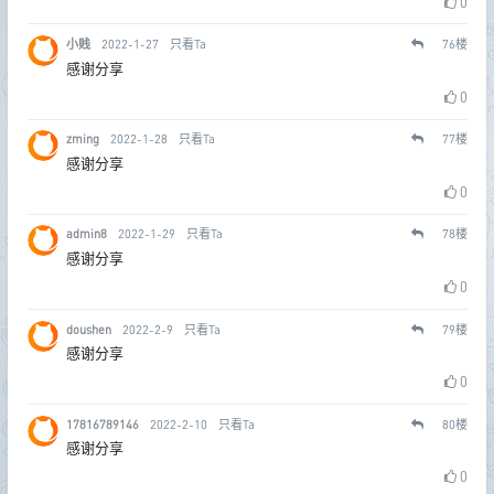
0
小贱
2022-1-27
只看Ta
76
楼
感谢分享
0
zming
2022-1-28
只看Ta
77
楼
感谢分享
0
admin8
2022-1-29
只看Ta
78
楼
感谢分享
0
doushen
2022-2-9
只看Ta
79
楼
感谢分享
0
17816789146
2022-2-10
只看Ta
80
楼
感谢分享
0