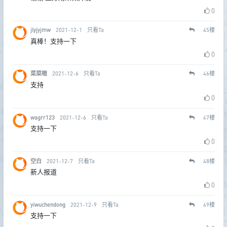
0
jlyjyjmw
2021-12-1
只看Ta
45
楼
真棒！支持一下
0
菜菜嗷
2021-12-6
只看Ta
46
楼
支持
0
wagrr123
2021-12-6
只看Ta
47
楼
支持一下
0
空白
2021-12-7
只看Ta
48
楼
新人报道
0
yiwuchendong
2021-12-9
只看Ta
49
楼
支持一下