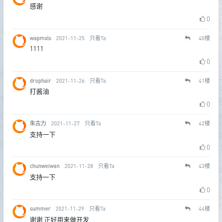
感谢
0
wapmxls
2021-11-25
只看Ta
40
楼
1111
0
drophair
2021-11-26
只看Ta
41
楼
打酱油
0
朱古力
2021-11-27
只看Ta
42
楼
支持一下
0
chunweiwan
2021-11-28
只看Ta
43
楼
支持一下
0
summer
2021-11-29
只看Ta
44
楼
谢谢 正好用来做开发