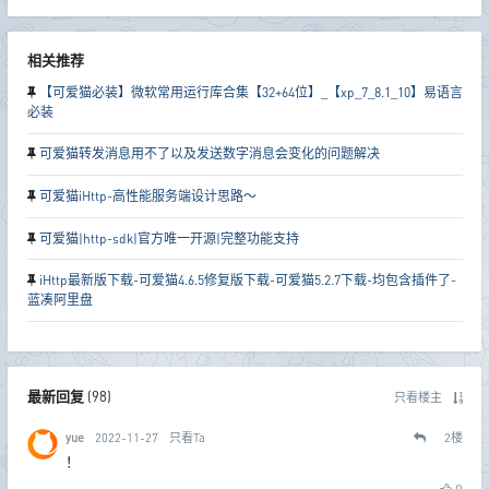
相关推荐
【可爱猫必装】微软常用运行库合集【32+64位】_【xp_7_8.1_10】易语言
必装
可爱猫转发消息用不了以及发送数字消息会变化的问题解决
可爱猫iHttp-高性能服务端设计思路～
可爱猫|http-sdk|官方唯一开源|完整功能支持
iHttp最新版下载-可爱猫4.6.5修复版下载-可爱猫5.2.7下载-均包含插件了-
蓝凑阿里盘
最新回复
(
98
)
只看楼主
yue
2022-11-27
只看Ta
2
楼
！