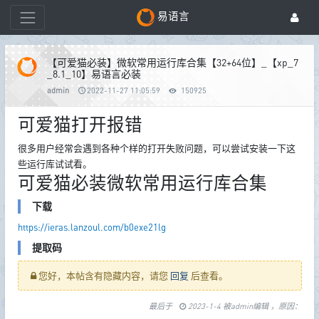
易语言
【可爱猫必装】微软常用运行库合集【32+64位】_【xp_7
_8.1_10】易语言必装
admin
2022-11-27 11:05:59
150925
可爱猫打开报错
很多用户经常会遇到各种个样的打开失败问题，可以尝试安装一下这
些运行库试试看。
可爱猫必装微软常用运行库合集
下载
https://ieras.lanzoul.com/b0exe21lg
提取码
您好，本帖含有隐藏内容，请您
回复
后查看。
最后于
2023-1-4 被admin编辑 ，原因：