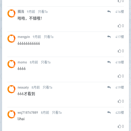
0
搁浅
9月前
只看Ta
416
楼
哈哈，不错哦！
0
mengyin
9月前
只看Ta
417
楼
66666666666
0
momo
8月前
只看Ta
418
楼
6666
0
neauxty
8月前
只看Ta
419
楼
666才看到
0
wsj718767889
8月前
只看Ta
420
楼
lihai
0